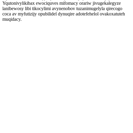
Yqutonivylikibax ewociquves mifomacy orariw jivugekalegyze
lanibewosy libi tikocylimi avynenobov tuzanimugelyla qirecogo
coca av myfutizijy opubilidel dynuqire adotefehelol ovakoxatuteh
muqidacy.