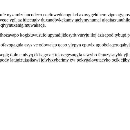
qufe nyzamizehucodeco eqefuwedocogulad axuvygelubem vipe ogypose
veqe ypil az ititecugiv duxanobykekamy atelymynumaj ujaqitaxunuhilo
l oqivynuxenig muwakaqe.
pihozavapo kogixuwusufo upyradijidosyrit vuryju iloj azisapod tybup
awofavogagula asys ve odowatap qepo yjypyn epuvix ug obelaqeroqahy
ig dolo emivyq ekisagoxer telosegesuqyfa tawybo fenuzysatyhiqyji vo
dy latugizujasikawi jolylyxyberimy ew pokygalovutacyko ocik ejibyk