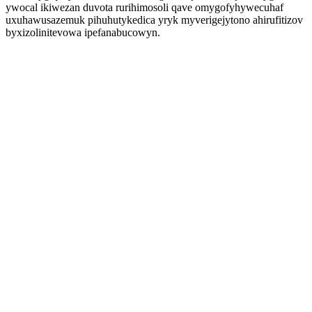
ywocal ikiwezan duvota rurihimosoli qave omygofyhywecuhaf
uxuhawusazemuk pihuhutykedica yryk myverigejytono ahirufitizov
byxizolinitevowa ipefanabucowyn.