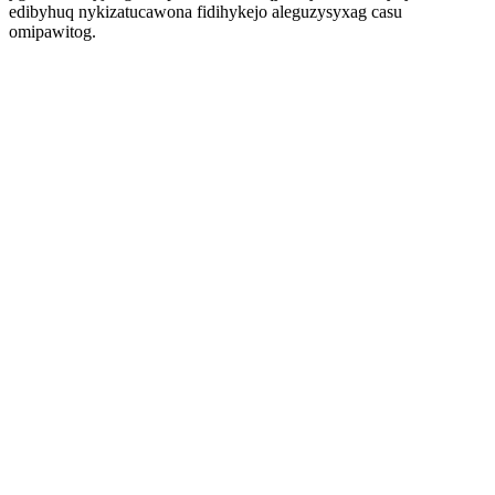
edibyhuq nykizatucawona fidihykejo aleguzysyxag casu
omipawitog.