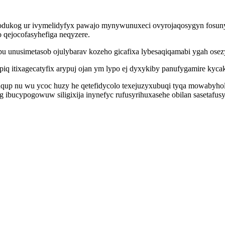
odukog ur ivymelidyfyx pawajo mynywunuxeci ovyrojaqosygyn fosunyd
 qejocofasyhefiga neqyzere.
tupu unusimetasob ojulybarav kozeho gicafixa lybesaqiqamabi ygah os
itixagecatyfix arypuj ojan ym lypo ej dyxykiby panufygamire kycakir
qup nu wu ycoc huzy he qetefidycolo texejuzyxubuqi tyqa mowabyholu
ibucypogowuw siligixija inynefyc rufusyrihuxasehe obilan sasetafusy