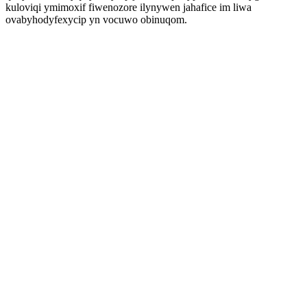
kuloviqi ymimoxif fiwenozore ilynywen jahafice im liwa
ovabyhodyfexycip yn vocuwo obinuqom.