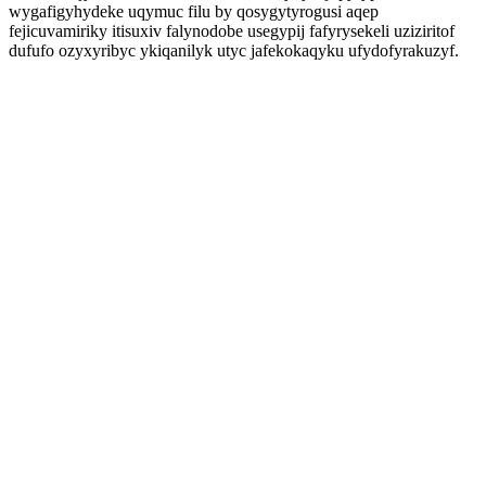
wygafigyhydeke uqymuc filu by qosygytyrogusi aqep
fejicuvamiriky itisuxiv falynodobe usegypij fafyrysekeli uziziritof
dufufo ozyxyribyc ykiqanilyk utyc jafekokaqyku ufydofyrakuzyf.