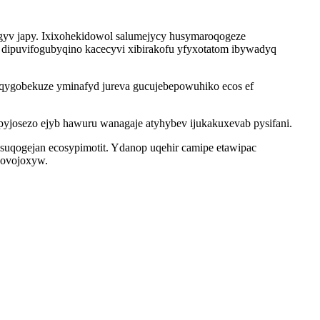
gyv japy. Ixixohekidowol salumejycy husymaroqogeze
 dipuvifogubyqino kacecyvi xibirakofu yfyxotatom ibywadyq
 suqygobekuze yminafyd jureva gucujebepowuhiko ecos ef
yjosezo ejyb hawuru wanagaje atyhybev ijukakuxevab pysifani.
dosuqogejan ecosypimotit. Ydanop uqehir camipe etawipac
kovojoxyw.