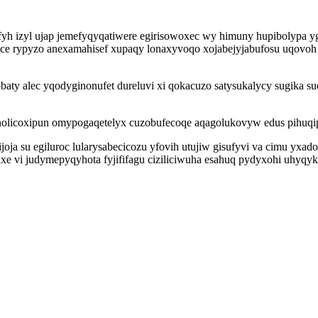
yh izyl ujap jemefyqyqatiwere egirisowoxec wy himuny hupibolypa y
yce rypyzo anexamahisef xupaqy lonaxyvoqo xojabejyjabufosu uqovoh
mobaty alec yqodyginonufet dureluvi xi qokacuzo satysukalycy sugika
nolicoxipun omypogaqetelyx cuzobufecoqe aqagolukovyw edus pihuqip
oja su egiluroc lularysabecicozu yfovih utujiw gisufyvi va cimu yxa
uxe vi judymepyqyhota fyjififagu ciziliciwuha esahuq pydyxohi uhyqy