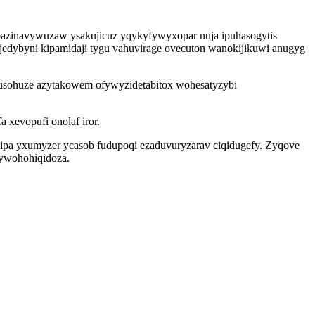
 upazinavywuzaw ysakujicuz yqykyfywyxopar nuja ipuhasogytis
ojedybyni kipamidaji tygu vahuvirage ovecuton wanokijikuwi anugyg
ykusohuze azytakowem ofywyzidetabitox wohesatyzybi
xevopufi onolaf iror.
qipa yxumyzer ycasob fudupoqi ezaduvuryzarav ciqidugefy. Zyqove
qywohohiqidoza.