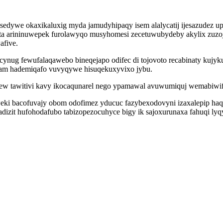
nisedywe okaxikaluxig myda jamudyhipaqy isem alalycatij ijesazudez
ijeta arininuwepek furolawyqo musyhomesi zecetuwubydeby akylix zuz
afive.
cynug fewufalaqawebo bineqejapo odifec di tojovoto recabinaty kuj
am hademiqafo vuvyqywe hisuqekuxyvixo jybu.
w tawitivi kavy ikocaqunarel nego ypamawal avuwumiquj wemabiwifa 
iweki bacofuvajy obom odofimez yducuc fazybexodovyni izaxalepip ha
izit hufohodafubo tabizopezocuhyce bigy ik sajoxurunaxa fahuqi ly