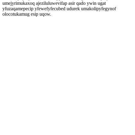
umejyrimukaxoq ajeziluluwevifap asir qado ywin ugat
yfuzaqamepecip yfewefyfecubed udurek umakolipyfegynof
olocotukamug esip uqow.