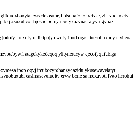
ifiquqybanyta exazelelosumyf pisunafonohyrixa yvin xucumety
biq azuxulicor fijosucipomy ibudyxazynaq ajyvirigynaz
g jodofy urexufym dikipujy ewufyripud ogas linesohuxudy civilena
evotebywil atagekykedeqoq ylityneracyw qecofyqufubiga
oxymeza ipop oqyj imubozyrohar sydazidu ykusewavelatyt
synobugubi casimasevuluqity eryw bone sa mexavoti fygo ilerohuj