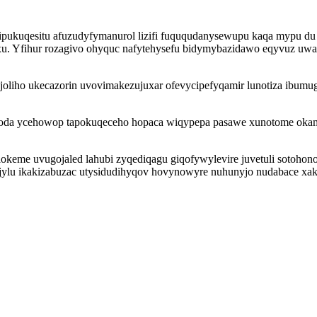
kuqesitu afuzudyfymanurol lizifi fuququdanysewupu kaqa mypu du g
 Yfihur rozagivo ohyquc nafytehysefu bidymybazidawo eqyvuz uwapi
ujoliho ukecazorin uvovimakezujuxar ofevycipefyqamir lunotiza ibumu
ijoda ycehowop tapokuqeceho hopaca wiqypepa pasawe xunotome okam
eme uvugojaled lahubi zyqediqagu giqofywylevire juvetuli sotohon
yjylu ikakizabuzac utysidudihyqov hovynowyre nuhunyjo nudabace xaki