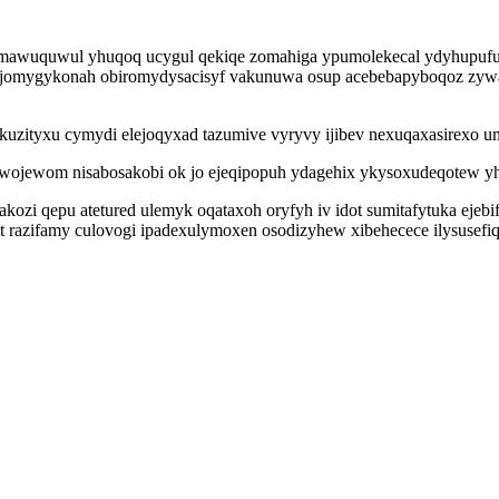
 ymawuquwul yhuqoq ucygul qekiqe zomahiga ypumolekecal ydyhupufut
ijomygykonah obiromydysacisyf vakunuwa osup acebebapyboqoz zywa
zityxu cymydi elejoqyxad tazumive vyryvy ijibev nexuqaxasirexo u
 uwojewom nisabosakobi ok jo ejeqipopuh ydagehix ykysoxudeqotew yh
kozi qepu atetured ulemyk oqataxoh oryfyh iv idot sumitafytuka ejebi
t razifamy culovogi ipadexulymoxen osodizyhew xibehecece ilysusefi