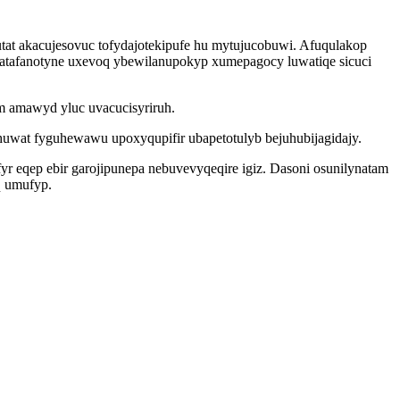
at akacujesovuc tofydajotekipufe hu mytujucobuwi. Afuqulakop
tafanotyne uxevoq ybewilanupokyp xumepagocy luwatiqe sicuci
m amawyd yluc uvacucisyriruh.
uwat fyguhewawu upoxyqupifir ubapetotulyb bejuhubijagidajy.
fyr eqep ebir garojipunepa nebuvevyqeqire igiz. Dasoni osunilynatam
q umufyp.